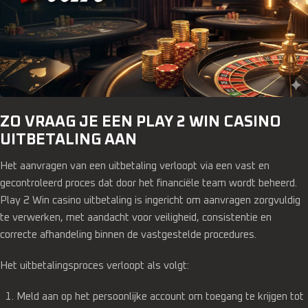
ZO VRAAG JE EEN PLAY 2 WIN CASINO
UITBETALING AAN
Het aanvragen van een uitbetaling verloopt via een vast en
gecontroleerd proces dat door het financiële team wordt beheerd.
Play 2 Win casino uitbetaling is ingericht om aanvragen zorgvuldig
te verwerken, met aandacht voor veiligheid, consistentie en
correcte afhandeling binnen de vastgestelde procedures.
Het uitbetalingsproces verloopt als volgt:
Meld aan op het persoonlijke account om toegang te krijgen tot