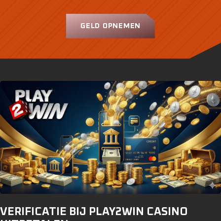
GELD OPNEMEN
VERIFICATIE BIJ PLAY2WIN CASINO