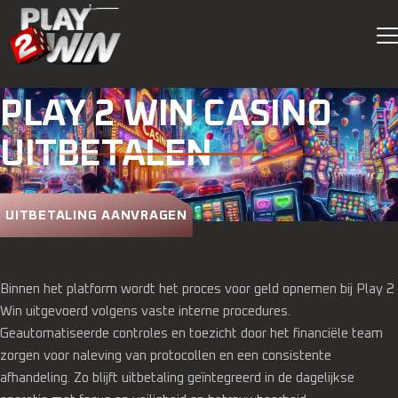
PLAY 2 WIN CASINO
UITBETALEN
UITBETALING AANVRAGEN
Binnen het platform wordt het proces voor geld opnemen bij Play 2
Win uitgevoerd volgens vaste interne procedures.
Geautomatiseerde controles en toezicht door het financiële team
zorgen voor naleving van protocollen en een consistente
afhandeling. Zo blijft uitbetaling geïntegreerd in de dagelijkse