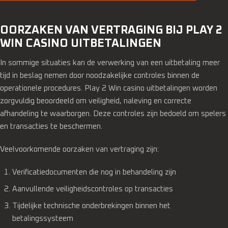
OORZAKEN VAN VERTRAGING BIJ PLAY 2
WIN CASINO UITBETALINGEN
In sommige situaties kan de verwerking van een uitbetaling meer
tijd in beslag nemen door noodzakelijke controles binnen de
operationele procedures. Play 2 Win casino uitbetalingen worden
zorgvuldig beoordeeld om veiligheid, naleving en correcte
afhandeling te waarborgen. Deze controles zijn bedoeld om spelers
en transacties te beschermen.
Veelvoorkomende oorzaken van vertraging zijn:
Verificatiedocumenten die nog in behandeling zijn
Aanvullende veiligheidscontroles op transacties
Tijdelijke technische onderbrekingen binnen het
betalingssysteem