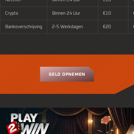
Crypto
Binnen 24 Uur
€10
Bankoverschrijving
2-5 Werkdagen
€20
GELD OPNEMEN