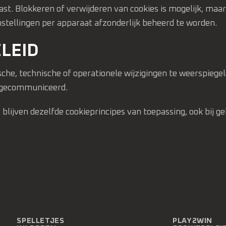
st. Blokkeren of verwijderen van cookies is mogelijk, maa
stellingen per apparaat afzonderlijk beheerd te worden.
LEID
ische, technische of operationele wijzigingen te weerspieg
n gecommuniceerd.
blijven dezelfde cookieprincipes van toepassing, ook bij ge
SPELLETJES
PLAY2WIN