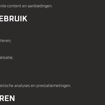
nte content en aanbiedingen.
EBRUIK
eteren;
isatie;
istische analyses en prestatiemetingen.
REN