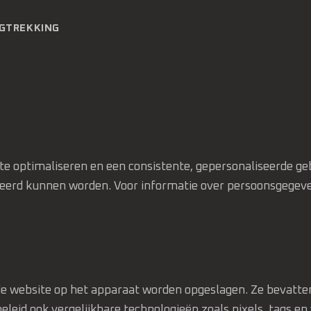
GTREKKING
e optimaliseren en een consistente, gepersonaliseerde gebr
eheerd kunnen worden. Voor informatie over persoonsgegev
 de website op het apparaat worden opgeslagen. Ze bevatte
beleid ook vergelijkbare technologieën zoals pixels, tags