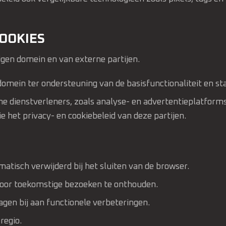
OOKIES
gen domein en van externe partijen.
domein ter ondersteuning van de basisfunctionaliteit en sta
rne dienstverleners, zoals analyse- en advertentieplatfo
 het privacy- en cookiebeleid van deze partijen.
omatisch verwijderd bij het sluiten van de browser.
oor toekomstige bezoeken te onthouden.
ragen bij aan functionele verbeteringen.
regio.