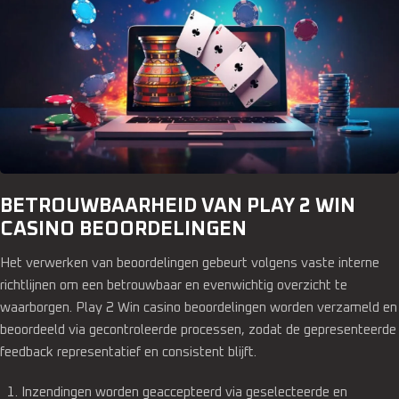
BETROUWBAARHEID VAN PLAY 2 WIN
CASINO BEOORDELINGEN
Het verwerken van beoordelingen gebeurt volgens vaste interne
richtlijnen om een betrouwbaar en evenwichtig overzicht te
waarborgen. Play 2 Win casino beoordelingen worden verzameld en
beoordeeld via gecontroleerde processen, zodat de gepresenteerde
feedback representatief en consistent blijft.
Inzendingen worden geaccepteerd via geselecteerde en