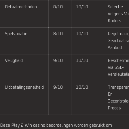
Betaalmethoden
8/10
10/10
Selectie
Volgens Va
Kaders
Spelvariatie
8/10
10/10
Regelmati
Geactualis
Aanbod
Veiligheid
9/10
10/10
Beschermi
Via SSL-
Versleuteli
Uitbetalingssnelheid
9/10
10/10
Transpara
En
Gecontrole
Proces
Deze Play 2 Win casino beoordelingen worden gebruikt om