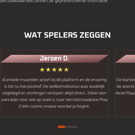
betrouwbaarheid binnen de gepresenteerde informatie.
WAT SPELERS ZEGGEN
Jeroen D.
Al enkele maanden actief bij dit platform en de ervaring
De klanten
is tot nu toe positief. De welkomstbonus was duidelijk
de avond.
uitgelegd en stortingen verlopen altijd direct. Zeker een
deze Play2
aanrader voor wie op zoek is naar een betrouwbare Play
2 Win casino review voordat je begint.