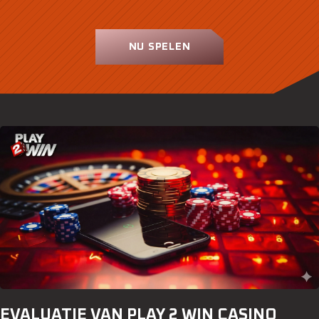
NU SPELEN
EVALUATIE VAN PLAY 2 WIN CASINO