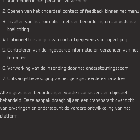
Aanmelden in het persoonlijke account
Openen van het onderdeel contact of feedback binnen het menu
Invullen van het formulier met een beoordeling en aanvullende
toelichting
Optioneel toevoegen van contactgegevens voor opvolging
Controleren van de ingevoerde informatie en verzenden van het
formulier
Verwerking van de inzending door het ondersteuningsteam
Ontvangstbevestiging via het geregistreerde e-mailadres
Alle ingezonden beoordelingen worden consistent en objectief
behandeld. Deze aanpak draagt bij aan een transparant overzicht
van ervaringen en ondersteunt de verdere ontwikkeling van het
platform.